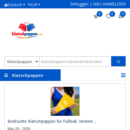
Einloggen
|
NEU ANMELDEN
€
Deutsch
EUR
0
0
0
Klatschpappen
individuell bedrucken
Bedruckte Klatschpappen für Fußball, Vereine ..
May 28 - 2026