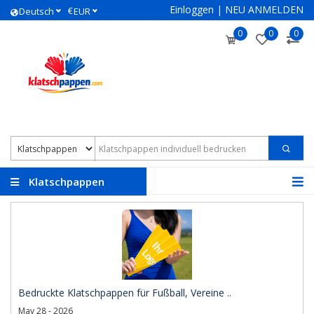
Einloggen
|
NEU ANMELDEN
€
Deutsch
EUR
0
0
0
Klatschpappen
individuell bedrucken
Bedruckte Klatschpappen für Fußball, Vereine ..
May 28 - 2026