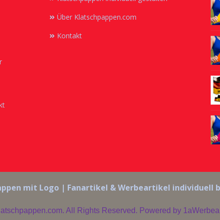
Über Klatschpappen.com
Kontakt
r
kt
ppen mit Logo | Fanartikel & Werbeartikel individuell
latschpappen.com. All Rights Reserved. Powered by
1aWerbear