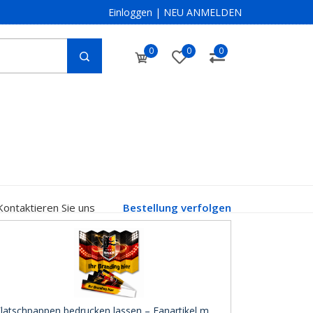
Einloggen
|
NEU ANMELDEN
0
0
0
Kontaktieren Sie uns
Bestellung verfolgen
latschpappen bedrucken lassen – Fanartikel m ..