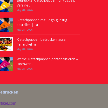
Bedruckte Klatschpappen für Fußball,
Vereine ..
May 28 - 2026
Klatschpappen mit Logo günstig
bestellen | Di ..
May 28 - 2026
Klatschpappen bedrucken lassen –
Fanartikel m ..
May 28 - 2026
Werbe Klatschpappen personalisieren –
Hochwer ..
May 28 - 2026
 bedrucken
tikel.com