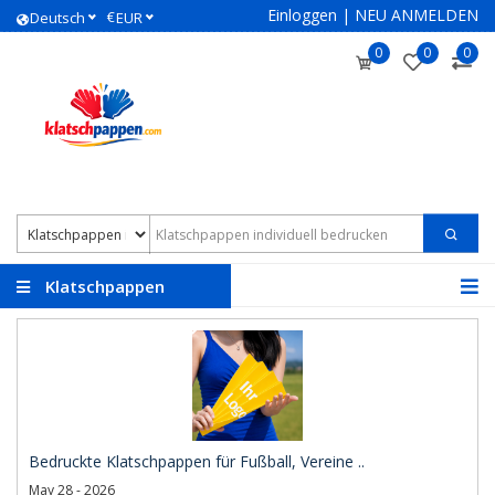
Einloggen
|
NEU ANMELDEN
€
Deutsch
EUR
0
0
0
Klatschpappen
individuell bedrucken
Bedruckte Klatschpappen für Fußball, Vereine ..
May 28 - 2026